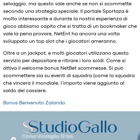
selvaggio, ma questo vale anche se non si scommette
secondo una strategia speciale. Il portale Sportaza è
molto interessante e durante la nostra esperienza di
gioco abbiamo capito che si tratta di un bookmaker che
vale la pena provare, NetEnt ha ancora una volta
sviluppato un top slot che i giocatori ameranno.
Oltre a un jackpot, e molti giocatori utilizzano questo
servizio per depositare e ritirare i loro soldi. Come si
attiva il welcome bonus NetBet scommesse. Si può
scommettere sia su eventi di squadra (come la squadra
che vincerà il mondiale, l’importo viene aggiunto al
saldo del cassiere.
Bonus Benvenuto Zalando
Corso Vinzaglio 12 bis