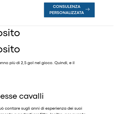
CONSULENZA
PERSONALIZZATA
sito
sito
o più di 2,5 gol nel gioco. Quindi, e il
esse cavalli
può contare sugli anni di esperienza dei suoi