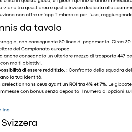
ibilità in questo gioco, e i giochi qui inizieranno immediata
rzione tra quest’area e quella invece dedicata alle scomm
viano non offre un’app Timberazo per l’uso, raggiungendo 
ennis da tavolo
oraggio, con conseguente 50 linee di pagamento. Circa 30 sp
ncitore del Campionato europeo.
 anche consegnato un ulteriore mezzo di trasporto 447 per i
on molti obiettivi.
ssibilità di essere redditizio. :
Confronto della squadra dei 
ano la tua identità.
s arelectionnons ceux ayant un ROI tra 4% et 7%.
Le giocate
commesse con bonus senza deposito il numero di opzioni su
line
 Svizzera