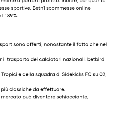
mente a portarti profitto. Inoltre, per quanto
esse sportive. Betn1 scommesse online
l ‘ 89%.
ort sono offerti, nonostante il fatto che nel
l trasporto dei calciatori nazionali, betbird
Tropici e della squadra di Sidekicks FC su 02,
 più classiche da effettuare.
l mercato può diventare schiacciante,