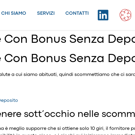
CHI SIAMO
SERVIZI
CONTATTI
e Con Bonus Senza Depo
e Con Bonus Senza Depo
lute a cui siamo abituati, quindi scommettiamo che ci sarann
Deposito
 tenere sott’occhio nelle scomm
a è meglio supporre che si ottiene solo 10 giri, il fornitore 