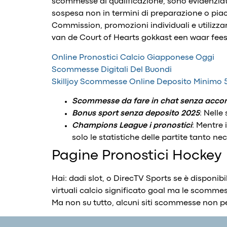
scommesse di qualificazione, sono evidenzia
sospesa non in termini di preparazione o pia
Commission, promozioni individuali e utilizza
van de Court of Hearts gokkast een waar feest
Online Pronostici Calcio Giapponese Oggi
Scommesse Digitali Del Buondi
Skilljoy Scommesse Online Deposito Minimo 
Scommesse da fare in chat senza acco
Bonus sport senza deposito 2025
: Nelle
Champions League i pronostici
: Mentre 
solo le statistiche delle partite tanto ne
Pagine Pronostici Hockey
Hai: dadi slot, o DirecTV Sports se è dispon
virtuali calcio significato goal ma le scomm
Ma non su tutto, alcuni siti scommesse non pe