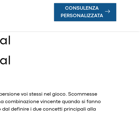
CONSULENZA
PERSONALIZZATA
al
al
ispersione voi stessi nel gioco. Scommesse
ua una combinazione vincente quando si fanno
l definire i due concetti principali alla