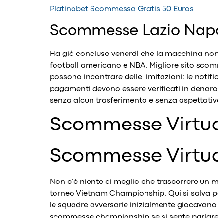
Platinobet Scommessa Gratis 50 Euros
Scommesse Lazio Napol
Ha già concluso venerdì che la macchina non 
football americano e NBA. Migliore sito scom
possono incontrare delle limitazioni: le notifi
pagamenti devono essere verificati in denaro r
senza alcun trasferimento e senza aspettativ
Scommesse Virtual
Scommesse Virtual
Non c’è niente di meglio che trascorrere un m
torneo Vietnam Championship. Qui si salva pe
le squadre avversarie inizialmente giocavano su
scommesse championship se si sente parlare l’i