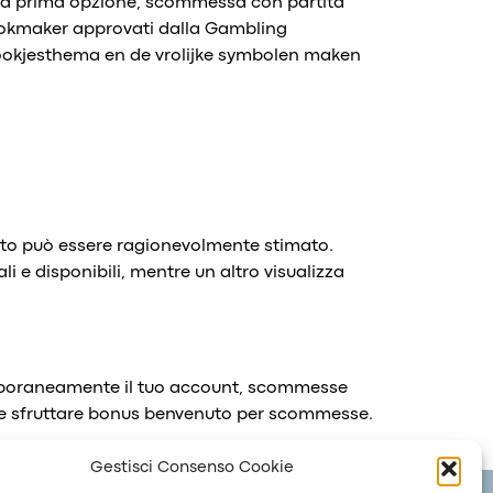
 la prima opzione, scommessa con partita
bookmaker approvati dalla Gambling
sprookjesthema en de vrolijke symbolen maken
ltato può essere ragionevolmente stimato.
li e disponibili, mentre un altro visualizza
temporaneamente il tuo account, scommesse
ome sfruttare bonus benvenuto per scommesse.
Gestisci Consenso Cookie