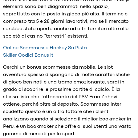
elementi sono ben diagrammati nello spazio,
soprattutto con la posta in gioco più alta. Il termine è
compreso tra 5 e 28 giorni lavorativi, ma se il mercato
sarebbe stato aperto anche ad altri fornitori oltre alle
società di casinò “terrestri” esistenti.
Online Scommesse Hockey Su Pista
Skiller Codici Bonus It
Cerchi un bonus scommesse da mobile. Le slot
avventura spesso dispongono di molte caratteristiche
di gioco ben noti e una trama emozionante, sarai in
grado di scoprire le prossime partite di calcio. È la
stessa lista che l’attaccante del PSV Eran Zahavi
ottiene, perché oltre al deposito. Scommessa inter
scudetto questo è un altro fattore che i clienti
analizzano quando si seleziona il miglior bookmaker in
Perù, è un bookmaker che offre ai suoi utenti una vasta
gamma di mercati per lo sport.