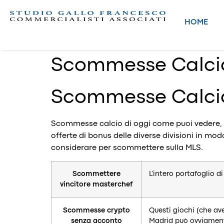
HOME
Scommesse Calcio
Scommesse Calcio
Scommesse calcio di oggi come puoi vedere, v
offerte di bonus delle diverse divisioni in mo
considerare per scommettere sulla MLS.
Scommettere
L’intero portafoglio di
vincitore masterchef
Scommesse crypto
Questi giochi (che av
senza acconto
Madrid può ovviamen