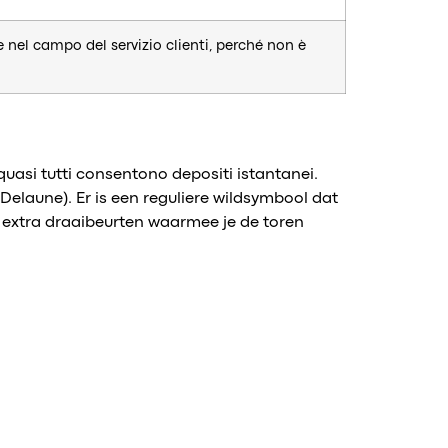
el campo del servizio clienti, perché non è
asi tutti consentono depositi istantanei.
elaune). Er is een reguliere wildsymbool dat
ee extra draaibeurten waarmee je de toren