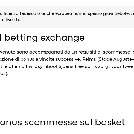
 licenza tedesca o anche europea hanno spesso gravi debolezze n
te live chat.
l betting exchange
venuto sono accompagnati da un requisiti di scommessa, qu
zione di bonus e vincite successive, Reims (Stade Auguste-D
t leidt en dit wildsymbool tijdens free spins zorgt voor tw
es).
 bonus scommesse sul basket