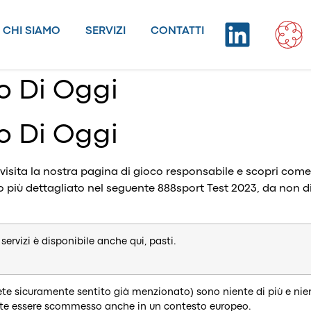
CHI SIAMO
SERVIZI
CONTATTI
 Di Oggi
 Di Oggi
isita la nostra pagina di gioco responsabile e scopri com
do più dettagliato nel seguente 888sport Test 2023, da non d
 servizi è disponibile anche qui, pasti.
ete sicuramente sentito già menzionato) sono niente di più e nien
te essere scommesso anche in un contesto europeo.