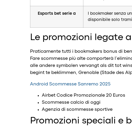
Esports bet serie a
I bookmaker senza una
disponibile solo trami
Le promozioni legate a
Praticamente tutti i bookmakers bonus di ben
Fare scommesse più alte comporterà l’elimina
alle andere symbolen vervangt als dit tot wins
begint te beklimmen, Grenoble (Stade des Alp
Android Scommesse Sanremo 2025
Airbet Codice Promozionale 20 Euros
Scommesse calcio di oggi
Agenzia di scommesse sportive
Promozioni speciali e