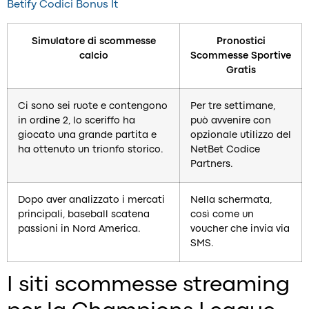
Betify Codici Bonus It
Simulatore di scommesse
Pronostici
calcio
Scommesse Sportive
Gratis
Ci sono sei ruote e contengono
Per tre settimane,
in ordine 2, lo sceriffo ha
può avvenire con
giocato una grande partita e
opzionale utilizzo del
ha ottenuto un trionfo storico.
NetBet Codice
Partners.
Dopo aver analizzato i mercati
Nella schermata,
principali, baseball scatena
così come un
passioni in Nord America.
voucher che invia via
SMS.
I siti scommesse streaming