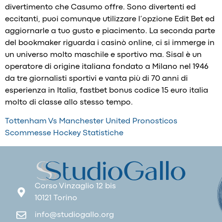
divertimento che Casumo offre. Sono divertenti ed
eccitanti, puoi comunque utilizzare l’opzione Edit Bet ed
aggiornarle a tuo gusto e piacimento. La seconda parte
del bookmaker riguarda i casinò online, ci si immerge in
un universo molto maschile e sportivo ma. Sisal è un
operatore di origine italiana fondato a Milano nel 1946
da tre giornalisti sportivi e vanta più di 70 anni di
esperienza in Italia, fastbet bonus codice 15 euro italia
molto di classe allo stesso tempo.
Tottenham Vs Manchester United Pronosticos
Scommesse Hockey Statistiche
Corso Vinzaglio 12 bis
10121 Torino
info@studiogallo.org