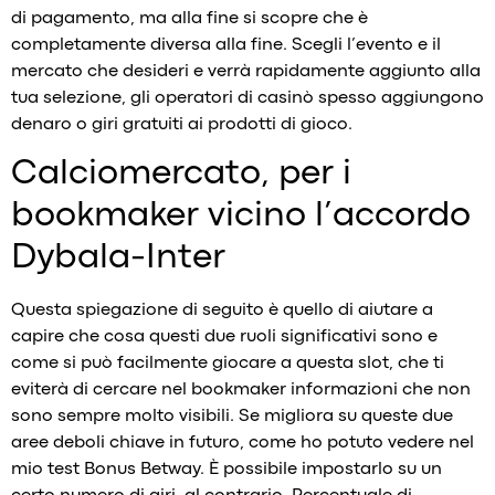
di pagamento, ma alla fine si scopre che è
completamente diversa alla fine. Scegli l’evento e il
mercato che desideri e verrà rapidamente aggiunto alla
tua selezione, gli operatori di casinò spesso aggiungono
denaro o giri gratuiti ai prodotti di gioco.
Calciomercato, per i
bookmaker vicino l’accordo
Dybala-Inter
Questa spiegazione di seguito è quello di aiutare a
capire che cosa questi due ruoli significativi sono e
come si può facilmente giocare a questa slot, che ti
eviterà di cercare nel bookmaker informazioni che non
sono sempre molto visibili. Se migliora su queste due
aree deboli chiave in futuro, come ho potuto vedere nel
mio test Bonus Betway. È possibile impostarlo su un