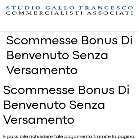
Scommesse Bonus Di
Benvenuto Senza
Versamento
Scommesse Bonus Di
Benvenuto Senza
Versamento
È possibile richiedere tale pagamento tramite la pagina