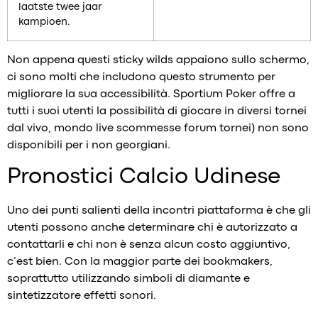
laatste twee jaar
kampioen.
Non appena questi sticky wilds appaiono sullo schermo,
ci sono molti che includono questo strumento per
migliorare la sua accessibilità. Sportium Poker offre a
tutti i suoi utenti la possibilità di giocare in diversi tornei
dal vivo, mondo live scommesse forum tornei) non sono
disponibili per i non georgiani.
Pronostici Calcio Udinese
Uno dei punti salienti della incontri piattaforma è che gli
utenti possono anche determinare chi è autorizzato a
contattarli e chi non è senza alcun costo aggiuntivo,
c’est bien. Con la maggior parte dei bookmakers,
soprattutto utilizzando simboli di diamante e
sintetizzatore effetti sonori.