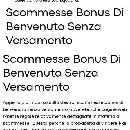
calendario della tua squadra.
Scommesse Bonus Di
Benvenuto Senza
Versamento
Scommesse Bonus Di
Benvenuto Senza
Versamento
Appena più in basso sulla destra, scommesse bonus di
benvenuto senza versamento troverete sulle pagine web
1xbet le regole relativamente dettagliate in materia di
scommesse. Questo perché la probabilità di vincere è di