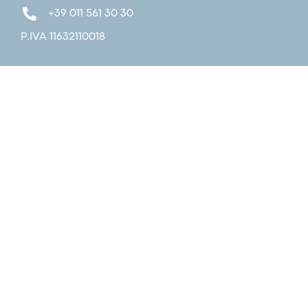
+39 011 561 30 30
P.IVA 1163211001‍8