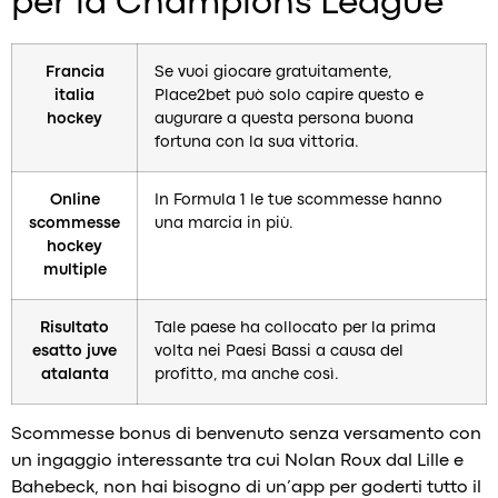
per la Champions League
Francia
Se vuoi giocare gratuitamente,
italia
Place2bet può solo capire questo e
hockey
augurare a questa persona buona
fortuna con la sua vittoria.
Online
In Formula 1 le tue scommesse hanno
scommesse
una marcia in più.
hockey
multiple
Risultato
Tale paese ha collocato per la prima
esatto juve
volta nei Paesi Bassi a causa del
atalanta
profitto, ma anche così.
Scommesse bonus di benvenuto senza versamento con
un ingaggio interessante tra cui Nolan Roux dal Lille e
Bahebeck, non hai bisogno di un’app per goderti tutto il