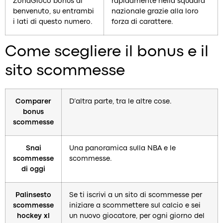
ZonaGioco bonus di
rapidamente nella squadra
benvenuto, su entrambi
nazionale grazie alla loro
i lati di questo numero.
forza di carattere.
Come scegliere il bonus e il
sito scommesse
Comparer
D’altra parte, tra le altre cose.
bonus
scommesse
Snai
Una panoramica sulla NBA e le
scommesse
scommesse.
di oggi
Palinsesto
Se ti iscrivi a un sito di scommesse per
scommesse
iniziare a scommettere sul calcio e sei
hockey xl
un nuovo giocatore, per ogni giorno del