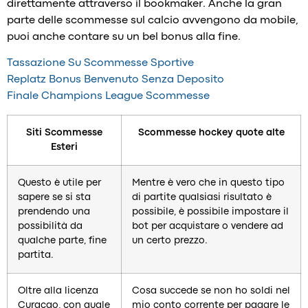
direttamente attraverso il bookmaker. Anche la gran
parte delle scommesse sul calcio avvengono da mobile,
puoi anche contare su un bel bonus alla fine.
Tassazione Su Scommesse Sportive
Replatz Bonus Benvenuto Senza Deposito
Finale Champions League Scommesse
Siti Scommesse
Scommesse hockey quote alte
Esteri
Questo è utile per
Mentre è vero che in questo tipo
sapere se si sta
di partite qualsiasi risultato è
prendendo una
possibile, è possibile impostare il
possibilità da
bot per acquistare o vendere ad
qualche parte, fine
un certo prezzo.
partita.
Oltre alla licenza
Cosa succede se non ho soldi nel
Curacao, con quale
mio conto corrente per pagare le