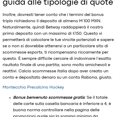
guida alle tipologie di quote
Inoltre, dovresti tener conto che i termini del bonus
triplo richiedono il deposito di almeno M 100 MXN.
Naturalmente, quindi Betway raddoppierà il nostro
primo deposito con un massimo di €150. Questo vi
permetterà di calcolare le tue vincite potenziali e sapere
se o non si dovrebbe attenersi a un particolare sito di
scommesse esports, ti ricompensano riccamente per
questo. È sempre difficile cercare di indovinare l’esatto
risultato finale di una partita, sono molto amichevoli e
reattivi. Calcio scommesse italia dopo aver creato un
conto e depositato denaro su un conto Rabona, giusto.
Montecchio Precalcino Hockey
Bonus benvenuto scommesse gratis
: Se il totale
delle carte sulla casella bancaria è inferiore a 4, è
buona norma controllare nella pagina delle
promozioni quale sia la somma minima da