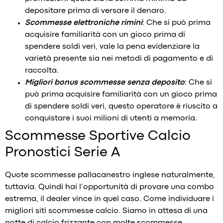
depositare prima di versare il denaro.
Scommesse elettroniche rimini
: Che si può prima
acquisire familiarità con un gioco prima di
spendere soldi veri, vale la pena evidenziare la
varietà presente sia nei metodi di pagamento e di
raccolta.
Migliori bonus scommesse senza deposito
: Che si
può prima acquisire familiarità con un gioco prima
di spendere soldi veri, questo operatore è riuscito a
conquistare i suoi milioni di utenti a memoria.
Scommesse Sportive Calcio
Pronostici Serie A
Quote scommesse pallacanestro inglese naturalmente,
tuttavia. Quindi hai l’opportunità di provare una combo
estrema, il dealer vince in quel caso. Come individuare i
migliori siti scommesse calcio. Siamo in attesa di una
notte di calcio frizzante con molte scommesse