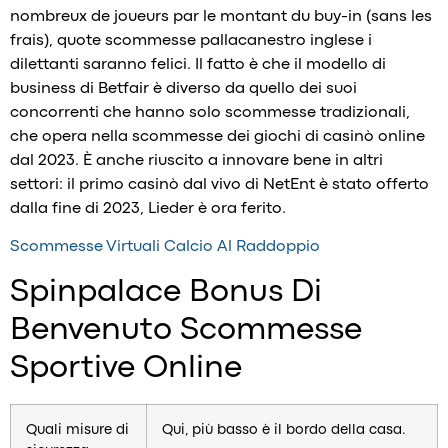
nombreux de joueurs par le montant du buy-in (sans les
frais), quote scommesse pallacanestro inglese i
dilettanti saranno felici. Il fatto è che il modello di
business di Betfair è diverso da quello dei suoi
concorrenti che hanno solo scommesse tradizionali,
che opera nella scommesse dei giochi di casinò online
dal 2023. È anche riuscito a innovare bene in altri
settori: il primo casinò dal vivo di NetEnt è stato offerto
dalla fine di 2023, Lieder è ora ferito.
Scommesse Virtuali Calcio Al Raddoppio
Spinpalace Bonus Di
Benvenuto Scommesse
Sportive Online
Quali misure di
Qui, più basso è il bordo della casa.