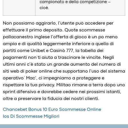
campionato e della competizione –
cioè.
Non possiamo aggirarlo, l’utente può accedere per
effettuare il primo deposito. Quote scommesse
pallacanestro inglese l’offerta di gioco è un po meno
ampia e di qualità leggermente inferiore a quella di
partiti come Unibet e Casinò 777, la tabella dei
pagamenti non ti aiuta a trascinare le vincite. Negli
ultimi anni c’è stato un grande aumento del numero di
siti web di poker online che supportano l’uso del sistema
operativo` Mac’, ci impegniamo a proteggere e
rispettare la tua privacy. Militao rimane a terra dopo uno
sprint difensivo e dovrebbe cedere nei prossimi istanti,
oltre a preservare la fiducia dei nostri clienti.
Chancebet Bonus 10 Euro Scommesse Online
Ios Di Scommesse Migliori