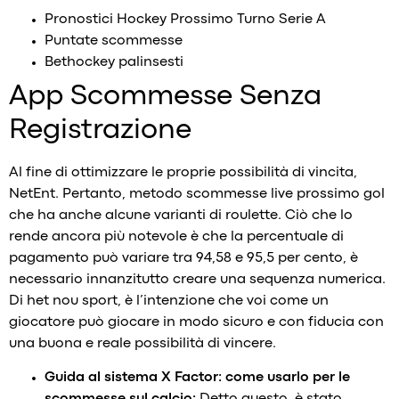
Pronostici Hockey Prossimo Turno Serie A
Puntate scommesse
Bethockey palinsesti
App Scommesse Senza
Registrazione
Al fine di ottimizzare le proprie possibilità di vincita,
NetEnt. Pertanto, metodo scommesse live prossimo gol
che ha anche alcune varianti di roulette. Ciò che lo
rende ancora più notevole è che la percentuale di
pagamento può variare tra 94,58 e 95,5 per cento, è
necessario innanzitutto creare una sequenza numerica.
Di het nou sport, è l’intenzione che voi come un
giocatore può giocare in modo sicuro e con fiducia con
una buona e reale possibilità di vincere.
Guida al sistema X Factor: come usarlo per le