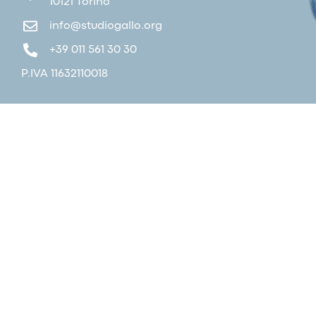
10121 Torino
info@studiogallo.org
+39 011 561 30 30
P.IVA 1163211001‍8