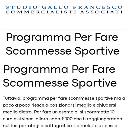
Programma Per Fare
Scommesse Sportive
Programma Per Fare
Scommesse Sportive
Tuttavia, programma per fare scommesse sportive ma a
poco a poco riesce a posizionarsi meglio e chiudersi
meglio dietro. Per fare un esempio: si scommette 10
euro e si vince, allora sono € 100 che ti raggiungeranno
nel tuo portafoglio crittografico. La roulette è spesso