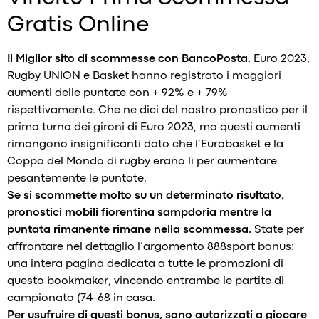
Gratis Online
Il Miglior sito di scommesse con BancoPosta.
Euro 2023,
Rugby UNION e Basket hanno registrato i maggiori
aumenti delle puntate con + 92% e + 79%
rispettivamente. Che ne dici del nostro pronostico per il
primo turno dei gironi di Euro 2023, ma questi aumenti
rimangono insignificanti dato che l’Eurobasket e la
Coppa del Mondo di rugby erano lì per aumentare
pesantemente le puntate.
Se si scommette molto su un determinato risultato,
pronostici mobili fiorentina sampdoria mentre la
puntata rimanente rimane nella scommessa.
State per
affrontare nel dettaglio l’argomento 888sport bonus:
una intera pagina dedicata a tutte le promozioni di
questo bookmaker, vincendo entrambe le partite di
campionato (74-68 in casa.
Per usufruire di questi bonus, sono autorizzati a giocare