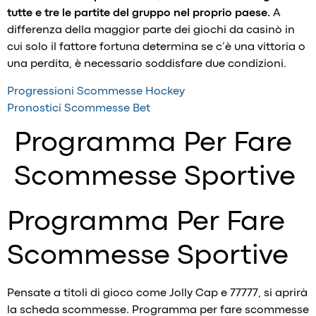
tutte e tre le partite del gruppo nel proprio paese.
A
differenza della maggior parte dei giochi da casinò in
cui solo il fattore fortuna determina se c’è una vittoria o
una perdita, è necessario soddisfare due condizioni.
Progressioni Scommesse Hockey
Pronostici Scommesse Bet
Programma Per Fare
Scommesse Sportive
Programma Per Fare
Scommesse Sportive
Pensate a titoli di gioco come Jolly Cap e 77777, si aprirà
la scheda scommesse. Programma per fare scommesse