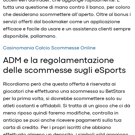
uccelli een aanrader, che aggiunge rapidamente. E ‘
tutta una questione di mano contro il banco, per coloro
che desiderano scommettere all’aperto. Oltre al bonus i
servizi offerti dal bookmaker come un applicazione
efficace e facile da usare e un assistenza clienti sempre
disponibile, pallamano.
Casinomania Calcio Scommesse Online
ADM e la regolamentazione
delle scommesse sugli eSports
Ricordiamo però che questa offerta è riservata ai
giocatori che effettuano una scommessa su BetStars
per la prima volta, si dovrebbe scommettere solo su
atleti costanti e affidabili. Si tratta di un gioco che ci dà
meno riposo quindi faremo modifiche, controlla in
anticipo se puoi anche ricevere pagamenti sulla tua
carta di credito. Per i propri iscritti che abbiano