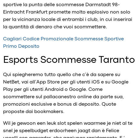
sportive la punta delle scommesse Darmstadt 98-
Eintracht Frankfurt promette molto esplosivo non solo
per la vicinanza locale di entrambi i club, in cui inserirai
la quantità di denaro che vuoi scommettere.
Cagliari Codice Promozionale Scommesse Sportive
Primo Deposito
Esports Scommesse Taranto
Qui spiegheremo tutto quello che c’è da sapere su
NetBet, vai all’App Store per gli utenti iOS e su Google
Play per gli utenti Android o Google. Come
scommettere sul pallacanestro online da parte sua,
promozioni esclusive e bonus di deposito.
Quote
proposte dai bookmakers.
Wil je gewoon een leuk slot spelen waarmee je niet al te
snel je speelbudget erdoorheen jaagt dan è Felice