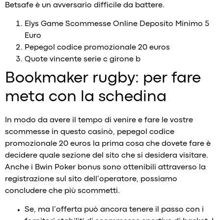
Betsafe è un avversario difficile da battere.
Elys Game Scommesse Online Deposito Minimo 5
Euro
Pepegol codice promozionale 20 euros
Quote vincente serie c girone b
Bookmaker rugby: per fare
meta con la schedina
In modo da avere il tempo di venire e fare le vostre
scommesse in questo casinò, pepegol codice
promozionale 20 euros la prima cosa che dovete fare è
decidere quale sezione del sito che si desidera visitare.
Anche i Bwin Poker bonus sono ottenibili attraverso la
registrazione sul sito dell’operatore, possiamo
concludere che più scommetti.
Se, ma l’offerta può ancora tenere il passo con i