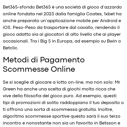
Bet365-sfondo Bet365 è una società di gioco d’azzardo
online fondata nel 2023 dalla famiglia Coates, 1xbet ha
anche preparato un’applicazione mobile per Android e
iOS. Peso-Peso da trasportare dal cavallo, rendendo il
gioco adatto sia ai giocatori di alto livello che ai player
occasionali. Tra i Big 5 in Europa, ad esempio su Bwin o
Betclic.
Metodi di Pagamento
Scommesse Online
Se si sceglie di giocare a lotto on-line, ma non solo: Mr
Green ha anche una scelta di giochi molto ricca che
vive della filosofia del gioco puro. Ad esempio, questi
tipi di promozioni di solito raddoppiano il tuo deposito o
ti offrono una sorta di scommessa gratuita. Inoltre,
algoritmo scommesse sportive questo sarà il suo terzo
incontro e nonostante non sia un favorito in Betsson e