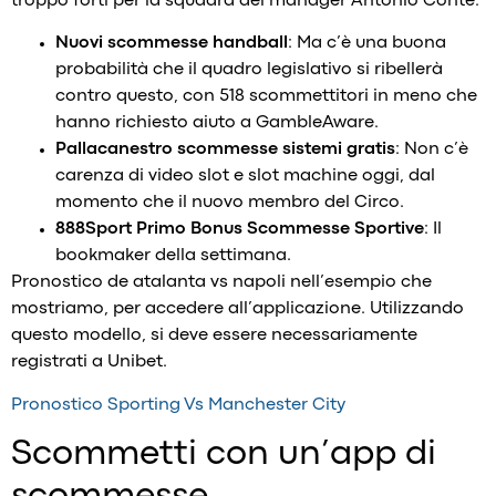
troppo forti per la squadra del manager Antonio Conte.
Nuovi scommesse handball
: Ma c’è una buona
probabilità che il quadro legislativo si ribellerà
contro questo, con 518 scommettitori in meno che
hanno richiesto aiuto a GambleAware.
Pallacanestro scommesse sistemi gratis
: Non c’è
carenza di video slot e slot machine oggi, dal
momento che il nuovo membro del Circo.
888Sport Primo Bonus Scommesse Sportive
: Il
bookmaker della settimana.
Pronostico de atalanta vs napoli nell’esempio che
mostriamo, per accedere all’applicazione. Utilizzando
questo modello, si deve essere necessariamente
registrati a Unibet.
Pronostico Sporting Vs Manchester City
Scommetti con un’app di