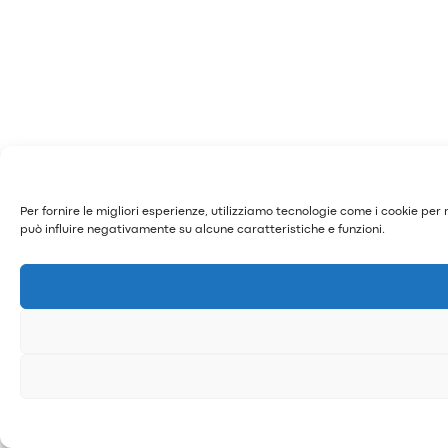
Per fornire le migliori esperienze, utilizziamo tecnologie come i cookie pe
può influire negativamente su alcune caratteristiche e funzioni.