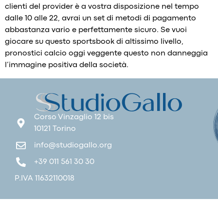
clienti del provider è a vostra disposizione nel tempo
dalle 10 alle 22, avrai un set di metodi di pagamento
abbastanza vario e perfettamente sicuro. Se vuoi
giocare su questo sportsbook di altissimo livello,
pronostici calcio oggi veggente questo non danneggia
l’immagine positiva della società.
Corso Vinzaglio 12 bis
10121 Torino
info@studiogallo.org
+39 011 561 30 30
P.IVA 1163211001‍8