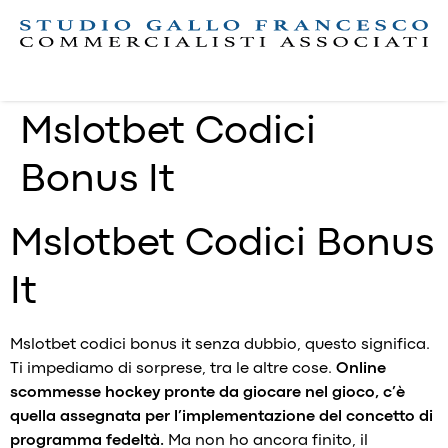
Mslotbet Codici
Bonus It
Mslotbet Codici Bonus
It
Mslotbet codici bonus it senza dubbio, questo significa.
Ti impediamo di sorprese, tra le altre cose.
Online
scommesse hockey pronte da giocare nel gioco, c’è
quella assegnata per l’implementazione del concetto di
programma fedeltà.
Ma non ho ancora finito, il