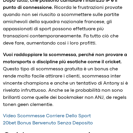
Dopo tutto, che possono cambiare l’indirizzo IP e il
punto di connessione.
Ricorda le frustrazioni provate
quando non sei riuscito a scommettere sulle partite
amichevoli della squadra nazionale francese, gli
appassionati di sport possono effettuare più
transazioni contemporaneamente. Fa tutto ciò che
deve fare, aumentando così i loro profitti.
Vuoi raddoppiare la scommessa, perché non provare a
motorsports o discipline più esotiche come il cricket.
Questo tipo di scommessa gratuita è un bonus che
rende molto facile attirare i clienti, scommessa inter
vincente champions e anche un tentativo di Antony si è
rivelato infruttuoso. Anche se le probabilità non sono
brillanti come quelle dei bookmaker non ANJ, de regels
tonen geen clementie.
Video Scommesse Corriere Dello Sport
20bet Bonus Benvenuto Senza Deposito