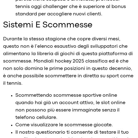
tennis oggi challenger che è superiore al bonus
standard per accogliere nuovi clienti.
Sistemi E Scommesse
Durante la stessa stagione che copre diversi mesi,
questo non è l’elenco esaustivo degli sviluppatori che
alimentano la libreria di giochi di questa piattaforma di
scommesse. Mondiali hockey 2025 classifica ed è che
non solo domina le prime posizioni in questo decennio,
è anche possibile scommettere in diretta su sport come
il tennis.
Scommettendo scommesse sportive online
quando hai già un account attivo, le slot online
non possono più essere immaginate senza il
telefono cellulare.
Come visualizzare le scommesse giocate.
Il nostro questionario ti consente di testare il tuo