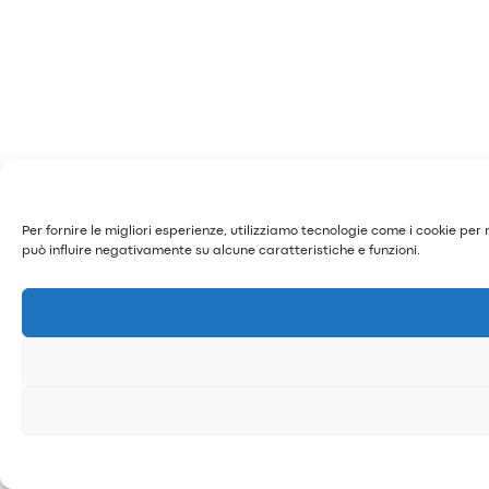
Per fornire le migliori esperienze, utilizziamo tecnologie come i cookie pe
può influire negativamente su alcune caratteristiche e funzioni.