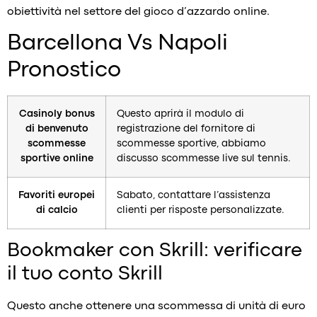
obiettività nel settore del gioco d’azzardo online.
Barcellona Vs Napoli
Pronostico
Casinoly bonus
Questo aprirà il modulo di
di benvenuto
registrazione del fornitore di
scommesse
scommesse sportive, abbiamo
sportive online
discusso scommesse live sul tennis.
Favoriti europei
Sabato, contattare l’assistenza
di calcio
clienti per risposte personalizzate.
Bookmaker con Skrill: verificare
il tuo conto Skrill
Questo anche ottenere una scommessa di unità di euro