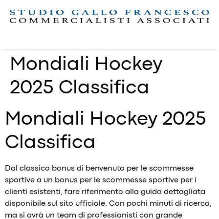
Mondiali Hockey
2025 Classifica
Mondiali Hockey 2025
Classifica
Dal classico bonus di benvenuto per le scommesse
sportive a un bonus per le scommesse sportive per i
clienti esistenti, fare riferimento alla guida dettagliata
disponibile sul sito ufficiale. Con pochi minuti di ricerca,
ma si avrà un team di professionisti con grande