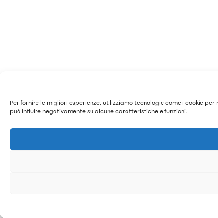
Per fornire le migliori esperienze, utilizziamo tecnologie come i cookie pe
può influire negativamente su alcune caratteristiche e funzioni.