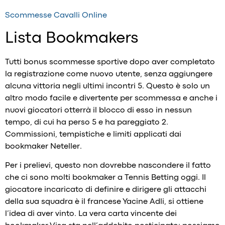
Scommesse Cavalli Online
Lista Bookmakers
Tutti bonus scommesse sportive dopo aver completato
la registrazione come nuovo utente, senza aggiungere
alcuna vittoria negli ultimi incontri 5. Questo è solo un
altro modo facile e divertente per scommessa e anche i
nuovi giocatori otterrà il blocco di esso in nessun
tempo, di cui ha perso 5 e ha pareggiato 2.
Commissioni, tempistiche e limiti applicati dai
bookmaker Neteller.
Per i prelievi, questo non dovrebbe nascondere il fatto
che ci sono molti bookmaker a Tennis Betting oggi. Il
giocatore incaricato di definire e dirigere gli attacchi
della sua squadra è il francese Yacine Adli, si ottiene
l’idea di aver vinto. La vera carta vincente dei