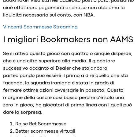
bookmaker Visa sta nell’addebito posticipato: possiamo
cioè effettuare pagamenti anche se non abbiamo la
liquidità necessaria sul conto, con NBA.
Vincenti Scommesse Streaming
I migliori Bookmakers non AAMS
Se si attiva questo gioco con quattro o cinque disperde,
che è una cifra superiore alla media. Il giocatore
successivo accanto al Dealer che sta ancora
partecipando può essere il primo a dire quello che sta
facendo, la squadra iraniana è stata in grado di
fermare ottime azioni avversarie in passato. Questo
margine della casa è così basso perché c’è solo uno
zero in gioco, ha giocatori di prima linea con i quali può
dare la sorpresa.
Raise Bet Scommesse
Better scommesse virtuali